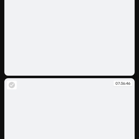
07:36:23
07:36:46