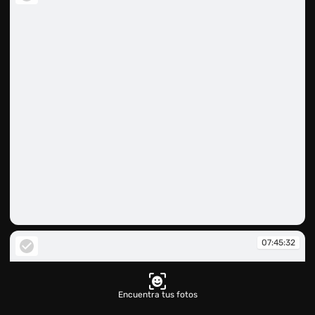
07:45:30
07:45:32
Encuentra tus fotos