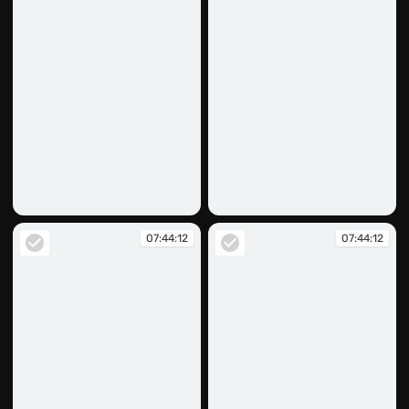
07:44:04
07:44:08
07:44:12
07:44:12