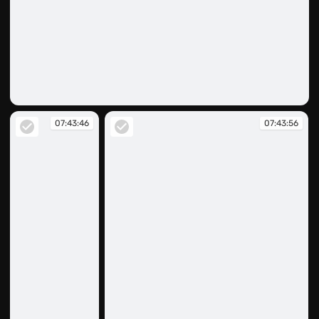
07:43:44
07:43:46
07:43:56