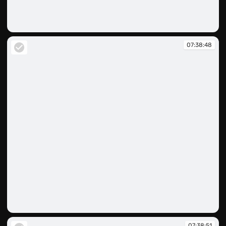
07:38:22
07:38:48
07:38:48
07:38:51