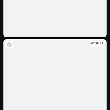
07:38:57
07:39:09