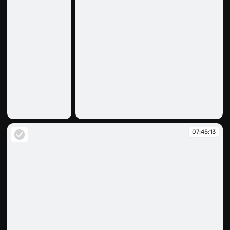
07:45:12
07:45:12
07:45:13