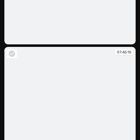
07:45:13
07:45:15