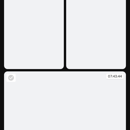
07:43:40
07:43:44
07:43:44