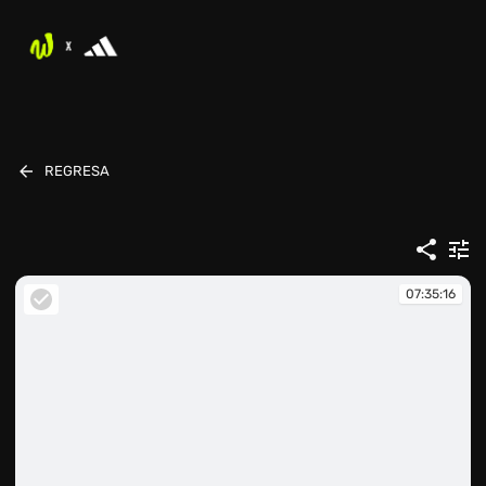
REGRESA
07:35:16