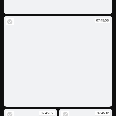
07:45:04
07:45:05
07:45:05
07:45:09
07:45:12