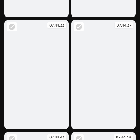
07:44:13
07:44:15
07:44:33
07:44:37
07:44:33
07:44:37
07:44:43
07:44:48