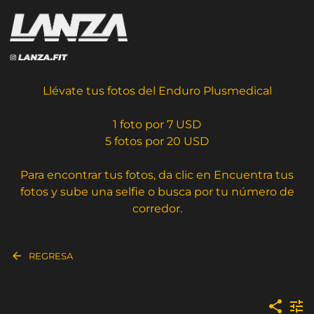
Llévate tus fotos del Enduro Plusmedical
1 foto por 7 USD
5 fotos por 20 USD
Para encontrar tus fotos, da clic en Encuentra tus
fotos y sube una selfie o busca por tu número de
corredor.
REGRESA