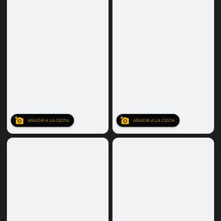
AÑADIR A LA CESTA
AÑADIR A LA CESTA