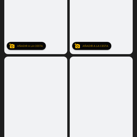
AÑADIR A LA CESTA
AÑADIR A LA CESTA