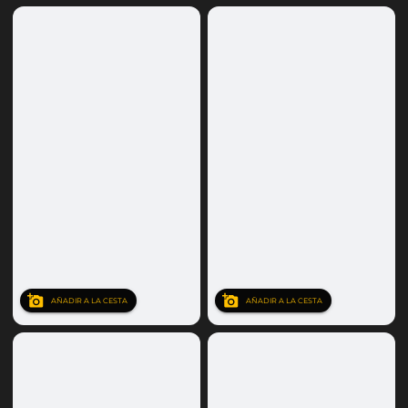
AÑADIR A LA CESTA
AÑADIR A LA CESTA