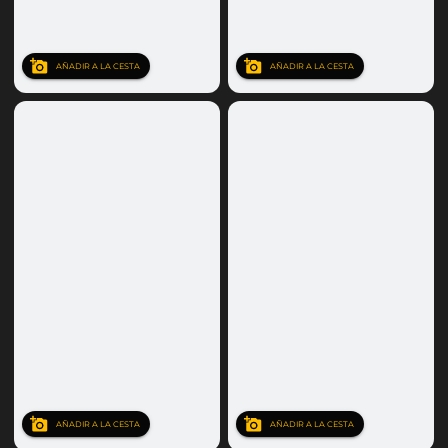
AÑADIR A LA CESTA
AÑADIR A LA CESTA
AÑADIR A LA CESTA
AÑADIR A LA CESTA