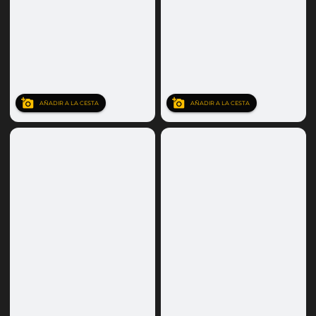
AÑADIR A LA CESTA
AÑADIR A LA CESTA