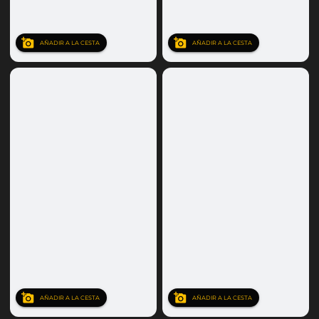
AÑADIR A LA CESTA
AÑADIR A LA CESTA
AÑADIR A LA CESTA
AÑADIR A LA CESTA