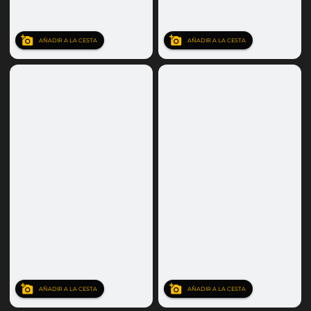
AÑADIR A LA CESTA
AÑADIR A LA CESTA
AÑADIR A LA CESTA
AÑADIR A LA CESTA