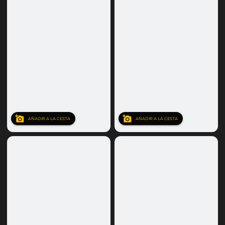
AÑADIR A LA CESTA
AÑADIR A LA CESTA